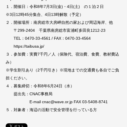
１．開催日：令和8年7月3日(金)・4日(土) の１泊２日
※3日12時45分集合、4日13時解散（予定）
２．開催場所：南房総市大房岬自然の家および周辺海岸、他
〒299-2404 千葉県南房総市富浦町多田良1212-23
TEL：0470-33-4561 / FAX：0470-33-4564
https://taibusa.jp/
３．参加費：実費7千円／人（保険代、宿泊費、食費、教材費込
み）
※学生割引あり（2千円引き）※現地までの交通費も各自でご負
担ください。
４．募集締切：令和8年6月24日（水）
提出先：CNAC事務局
E-mail cnac@wave.or.jp FAX 03-5408-8741
５．対象者：海辺の活動で安全管理を行っている方