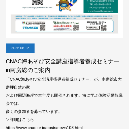
2026.06.12
CNAC海あそび安全講座指導者養成セミナー
in南房総のご案内
「CNAC海あそび安全講座指導者養成セミナー」が、南房総市大
房岬自然の家
および周辺海岸で本年度も開催されます。海に学ぶ体験活動協議
会では、
多くの参加者を募っています。
▽詳細はこちら
https://www.cnac.or.jp/posts/news103.html