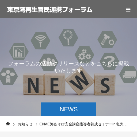
フ
ォ
ー
ラ
ム
の
活
動
や
リ
リ
ー
ス
な
ど
を
こ
ち
ら
に
掲
載
い
た
し
ま
す
NEWS
お知らせ
CNAC海あそび安全講座指導者養成セミナーin南房総のご案内