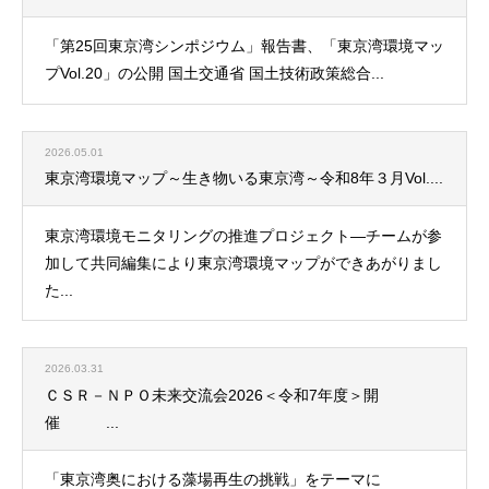
「第25回東京湾シンポジウム」報告書、「東京湾環境マッ
プVol.20」の公開 国土交通省 国土技術政策総合...
2026.05.01
東京湾環境マップ～生き物いる東京湾～令和8年３月Vol....
東京湾環境モニタリングの推進プロジェクト―チームが参
加して共同編集により東京湾環境マップができあがりまし
た...
2026.03.31
ＣＳＲ－ＮＰＯ未来交流会2026＜令和7年度＞開
催 ...
「東京湾奥における藻場再生の挑戦」をテーマに