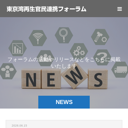
フ
ォ
ー
ラ
ム
の
活
動
や
リ
リ
ー
ス
な
ど
を
こ
ち
ら
に
掲
載
い
た
し
ま
す
NEWS
2026.06.15