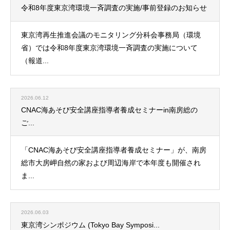
令和8年度東京湾環境一斉調査の実施/事前登録のお知らせ
東京湾再生推進会議のモニタリング分科会事務局（環境
省）では令和8年度東京湾環境一斉調査の実施について
（報道...
2026.06.12
CNAC海あそび安全講座指導者養成セミナーin南房総の
ご...
「CNAC海あそび安全講座指導者養成セミナー」が、南房
総市大房岬自然の家および周辺海岸で本年度も開催され
ま...
2026.06.03
東京湾シンポジウム (Tokyo Bay Symposi...