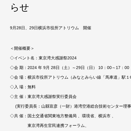
らせ
9月28日、29日横浜市役所アトリウム 開催
＜開催概要＞
◇イベント名：東京湾大感謝祭2024
◇会 期：2024 年 9月 28日（土）～29日（日） 10：00～17：00
◇会 場：横浜市役所アトリウム（みなとみらい線「馬車道」駅１
◇入 場：無料
◇主 催：東京湾大感謝祭実行委員会
(実行委員長：山縣宣彦（一財）港湾空港総合技術センター理事
◇共 催：国土交通省関東地方整備局 、環境省、横浜市 、
東京湾再生官民連携フォーラム、