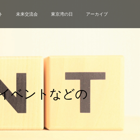
ト
未来交流会
東京湾の日
アーカイブ
ン
ト
な
ど
の
情
報
を
掲