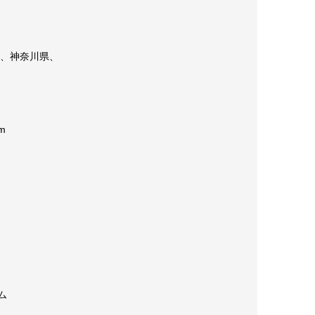
県、神奈川県、
m
ム