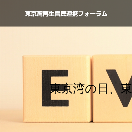
東
京
湾
の
日
、
東
京
湾