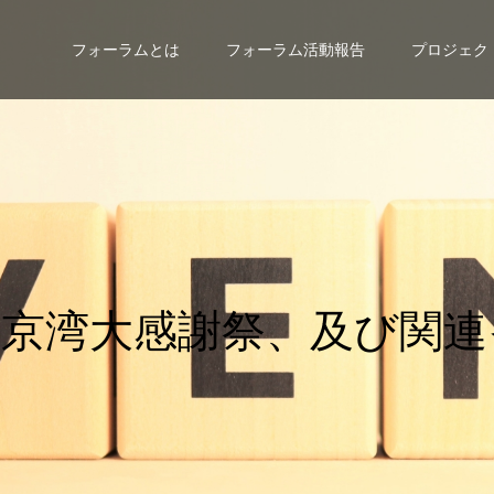
フォーラムとは
フォーラム活動報告
プロジェク
大
感
謝
祭
、
及
び
関
連
イ
ベ
載
い