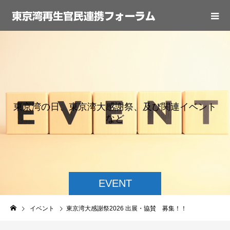
東
京
湾
の
日
、
東
京
湾
大
感
謝
祭
、
及
び
関
連
イ
ベ
ン
ト
な
ど
の
情
報
EVENT
イベント
東京湾大感謝祭2026 出展・協賛 募集！！