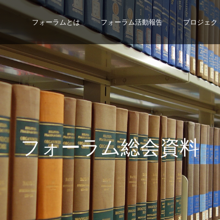
フォーラムとは
フォーラム活動報告
プロジェク
フ
ォ
ー
ラ
ム
総
会
資
料